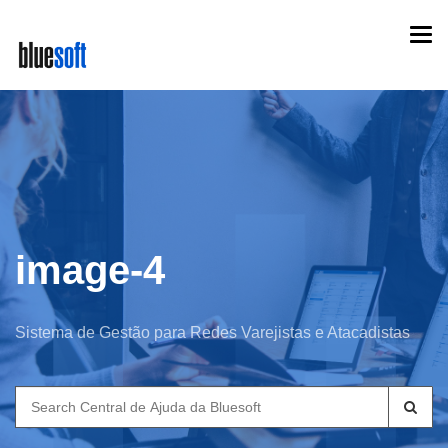
Skip
Togg
to
navi
main
content
image-4
Sistema de Gestão para Redes Varejistas e Atacadistas
Search
for: