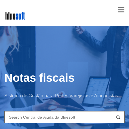
Skip
Togg
to
navi
main
content
Notas fiscais
Sistema de Gestão para Redes Varejistas e Atacadistas
Search
for: