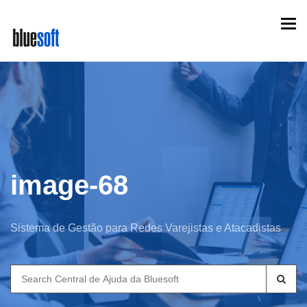
Skip
Togg
to
navi
main
content
image-68
Sistema de Gestão para Redes Varejistas e Atacadistas
Search
for: