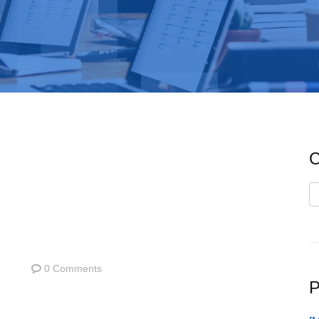
C
C
0 Comments
P