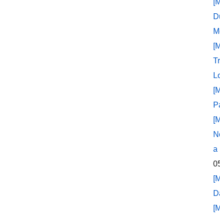
[
D
M
[
T
L
[
P
[
N
a
0
[
D
[