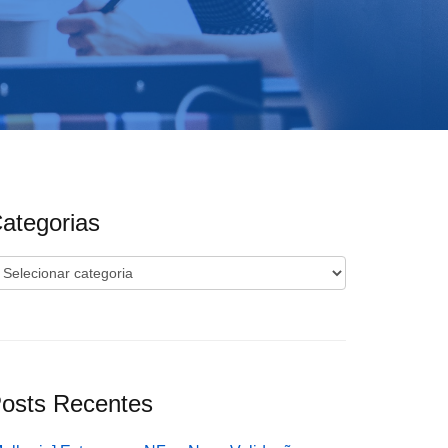
ategorias
ategorias
osts Recentes