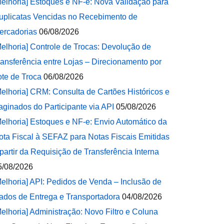
Melhoria] Estoques e NF-e: Nova Validação para
uplicatas Vencidas no Recebimento de
ercadorias
06/08/2026
Melhoria] Controle de Trocas: Devolução de
ransferência entre Lojas – Direcionamento por
ote de Troca
06/08/2026
Melhoria] CRM: Consulta de Cartões Históricos e
aginados do Participante via API
05/08/2026
Melhoria] Estoques e NF-e: Envio Automático da
ota Fiscal à SEFAZ para Notas Fiscais Emitidas
 partir da Requisição de Transferência Interna
5/08/2026
Melhoria] API: Pedidos de Venda – Inclusão de
ados de Entrega e Transportadora
04/08/2026
Melhoria] Administração: Novo Filtro e Coluna