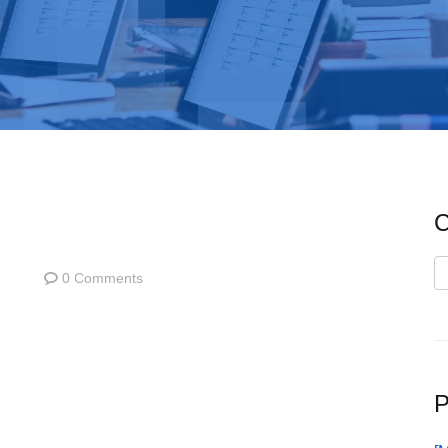
C
C
0 Comments
P