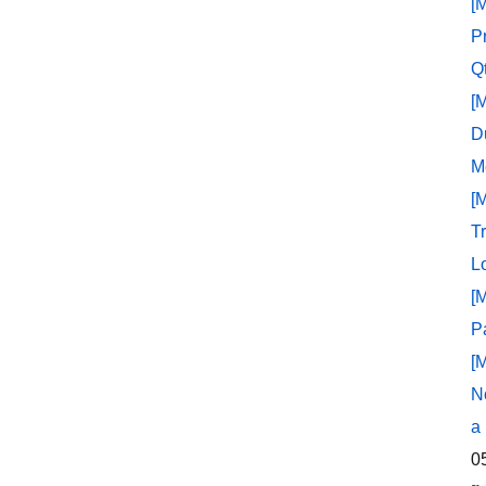
[
P
Q
[
D
M
[
T
L
[
P
[
N
a
0