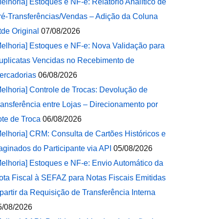
Melhoria] Estoques e NF-e: Relatório Analítico de
ré-Transferências/Vendas – Adição da Coluna
tde Original
07/08/2026
Melhoria] Estoques e NF-e: Nova Validação para
uplicatas Vencidas no Recebimento de
ercadorias
06/08/2026
Melhoria] Controle de Trocas: Devolução de
ransferência entre Lojas – Direcionamento por
ote de Troca
06/08/2026
Melhoria] CRM: Consulta de Cartões Históricos e
aginados do Participante via API
05/08/2026
Melhoria] Estoques e NF-e: Envio Automático da
ota Fiscal à SEFAZ para Notas Fiscais Emitidas
 partir da Requisição de Transferência Interna
5/08/2026