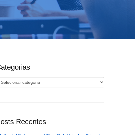
ategorias
ategorias
osts Recentes