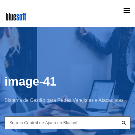
Skip
Togg
to
navi
main
content
image-41
Sistema de Gestão para Redes Varejistas e Atacadistas
Search
for: