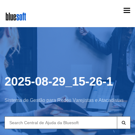
Skip
Togg
to
navi
main
content
2025-08-29_15-26-1
Sistema de Gestão para Redes Varejistas e Atacadistas
Search
for: