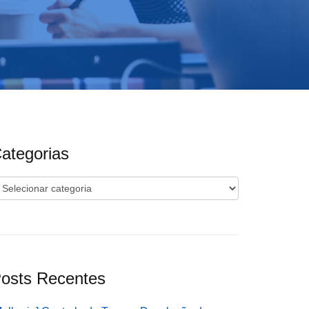
ategorias
ategorias
osts Recentes