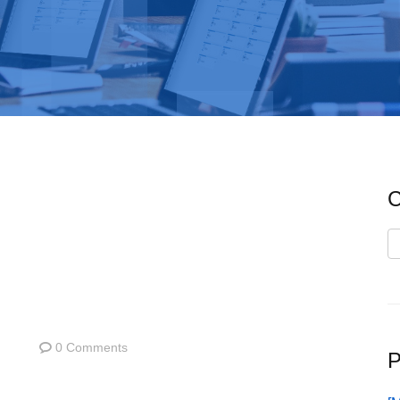
C
C
0 Comments
P