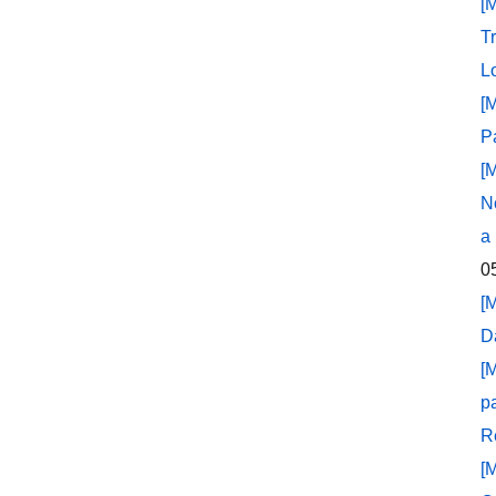
[
T
L
[
P
[
N
a
0
[
D
[
p
R
[