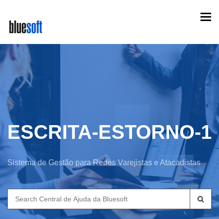
Skip
Togg
to
navi
main
content
ESCRITA-ESTORNO-1
Sistema de Gestão para Redes Varejistas e Atacadistas
Search
for: