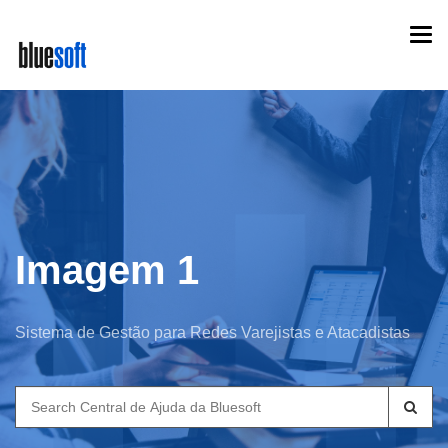
Skip
Togg
to
navi
main
content
Imagem 1
Sistema de Gestão para Redes Varejistas e Atacadistas
Search
for: