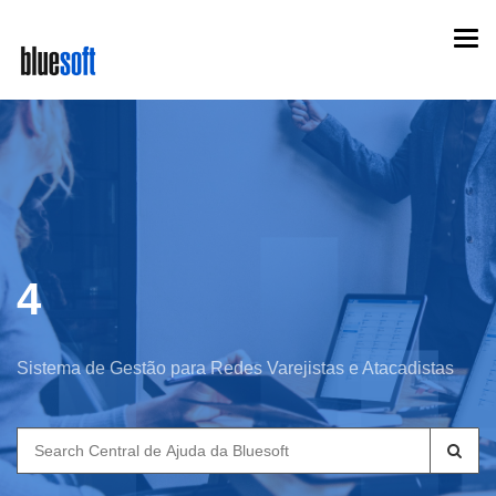
Skip
Togg
to
navi
main
content
4
Sistema de Gestão para Redes Varejistas e Atacadistas
Search
for: