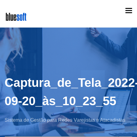
Skip
Togg
to
navi
main
content
Captura_de_Tela_2022
09-20_às_10_23_55
Sistema de Gestão para Redes Varejistas e Atacadistas