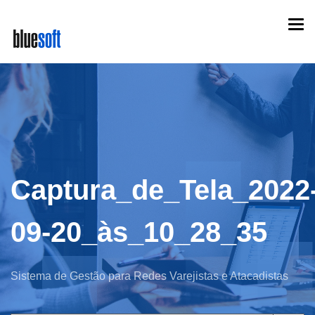
Skip
Togg
to
navi
main
content
Captura_de_Tela_2022
09-20_às_10_28_35
Sistema de Gestão para Redes Varejistas e Atacadistas