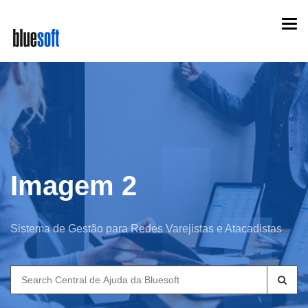
Skip
Togg
to
navi
main
content
Imagem 2
Sistema de Gestão para Redes Varejistas e Atacadistas
Search
for: