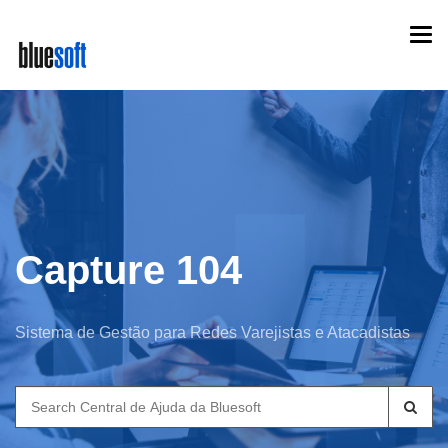
Skip
Togg
to
navi
main
content
Capture 104
Sistema de Gestão para Redes Varejistas e Atacadistas
Search
for: