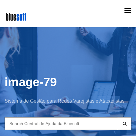
Skip
Togg
to
navi
main
content
image-79
Sistema de Gestão para Redes Varejistas e Atacadistas
Search
for: