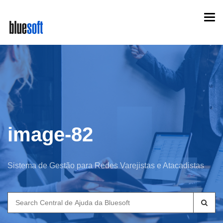
Skip
Togg
to
navi
main
content
image-82
Sistema de Gestão para Redes Varejistas e Atacadistas
Search
for: