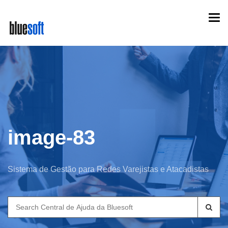
Skip
Togg
to
navi
main
content
image-83
Sistema de Gestão para Redes Varejistas e Atacadistas
Search
for: