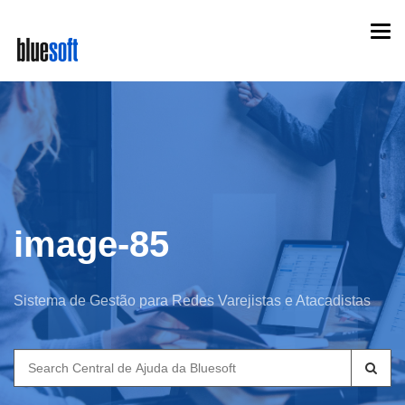
Skip
Togg
to
navi
main
content
image-85
Sistema de Gestão para Redes Varejistas e Atacadistas
Search
for: