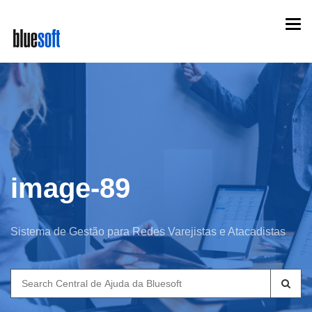
Skip
Togg
to
navi
main
content
image-89
Sistema de Gestão para Redes Varejistas e Atacadistas
Search
for: