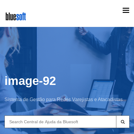
Skip
Togg
to
navi
main
content
image-92
Sistema de Gestão para Redes Varejistas e Atacadistas
Search
for: