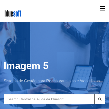
Skip
Togg
to
navi
main
content
Imagem 5
Sistema de Gestão para Redes Varejistas e Atacadistas
Search
for: