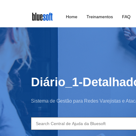
Skip
Home
Treinamentos
FAQ
to
main
content
Diário_1-Detalhad
Sistema de Gestão para Redes Varejistas e Atac
Search
for: