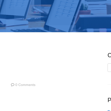
C
C
0 Comments
P