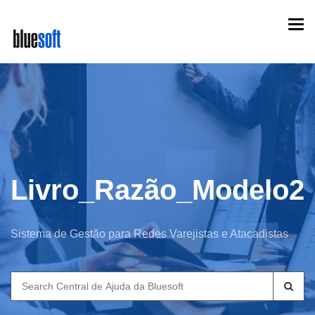
Skip
Togg
to
navi
main
content
Livro_Razão_Modelo2
Sistema de Gestão para Redes Varejistas e Atacadistas
Search
for: