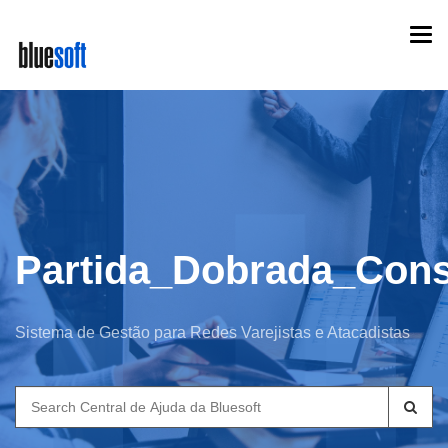
Skip
Togg
to
navi
main
content
Partida_Dobrada_Cons
Sistema de Gestão para Redes Varejistas e Atacadistas
Search
for: