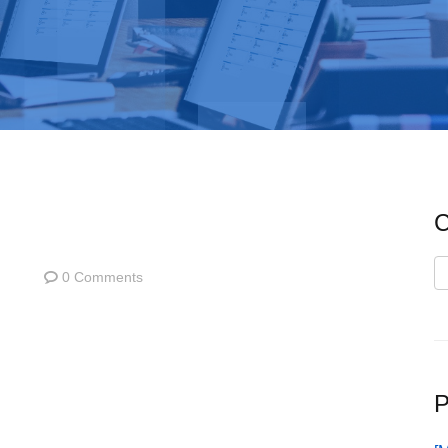
C
C
0 Comments
P