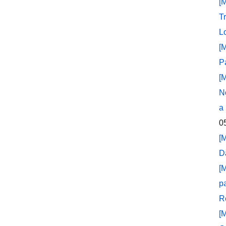
[
T
L
[
P
[
N
a
0
[
D
[
p
R
[