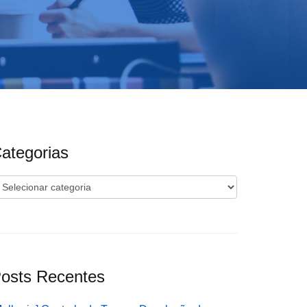
ategorias
ategorias
osts Recentes