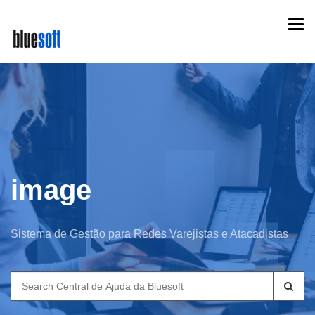
Skip
Togg
to
navi
main
content
image
Sistema de Gestão para Redes Varejistas e Atacadistas
Search
for: