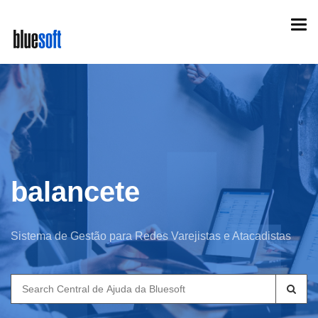
Skip
Togg
to
navi
main
content
balancete
Sistema de Gestão para Redes Varejistas e Atacadistas
Search
for: