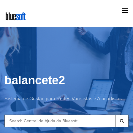
Skip
Togg
to
navi
main
content
balancete2
Sistema de Gestão para Redes Varejistas e Atacadistas
Search
for: