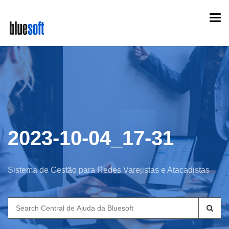
Skip
Togg
to
navi
main
content
2023-10-04_17-31
Sistema de Gestão para Redes Varejistas e Atacadistas
Search
for: