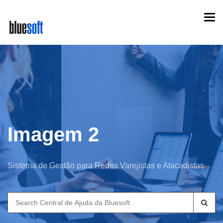
Skip
Togg
to
navi
main
content
Imagem 2
Sistema de Gestão para Redes Varejistas e Atacadistas
Search
for: