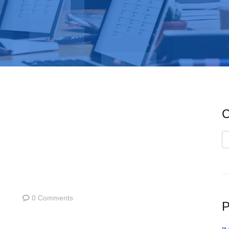
C
C
0 Comments
P