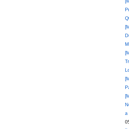
[
P
Q
[
D
M
[
T
L
[
P
[
N
a
0