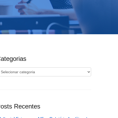
ategorias
ategorias
osts Recentes