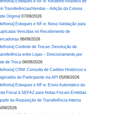
Melhoria] Estoques e NF-e: Relatório Analítico de
ré-Transferências/Vendas – Adição da Coluna
tde Original
07/08/2026
Melhoria] Estoques e NF-e: Nova Validação para
uplicatas Vencidas no Recebimento de
ercadorias
06/08/2026
Melhoria] Controle de Trocas: Devolução de
ransferência entre Lojas – Direcionamento por
ote de Troca
06/08/2026
Melhoria] CRM: Consulta de Cartões Históricos e
aginados do Participante via API
05/08/2026
Melhoria] Estoques e NF-e: Envio Automático da
ota Fiscal à SEFAZ para Notas Fiscais Emitidas
 partir da Requisição de Transferência Interna
5/08/2026