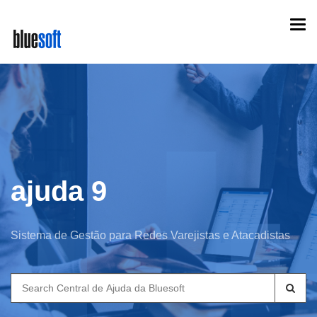
Skip
Togg
to
navi
main
content
ajuda 9
Sistema de Gestão para Redes Varejistas e Atacadistas
Search
for: