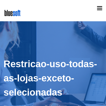
Skip
Togg
to
navi
main
content
Restricao-uso-todas-
as-lojas-exceto-
selecionadas