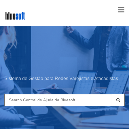
Skip
Togg
to
navi
main
content
Sistema de Gestão para Redes Varejistas e Atacadistas
Search
for: