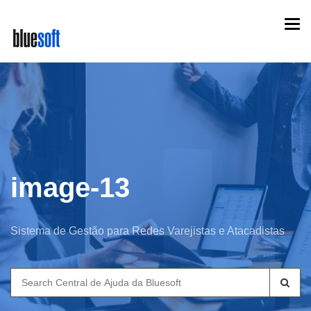
Skip
Togg
to
navi
main
content
image-13
Sistema de Gestão para Redes Varejistas e Atacadistas
Search
for: