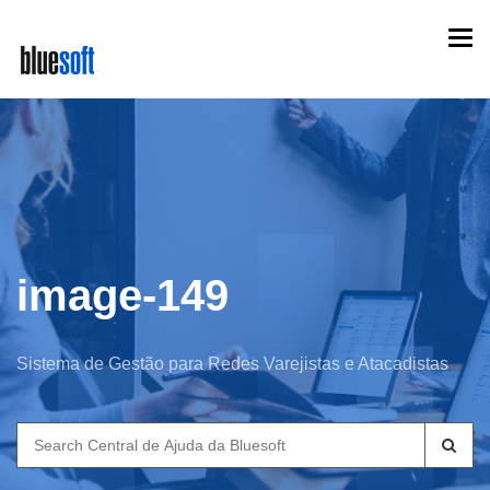
Skip
Togg
to
navi
main
content
image-149
Sistema de Gestão para Redes Varejistas e Atacadistas
Search
for: