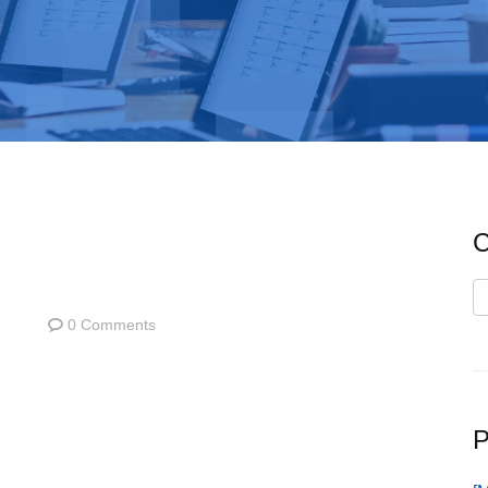
C
C
0 Comments
P