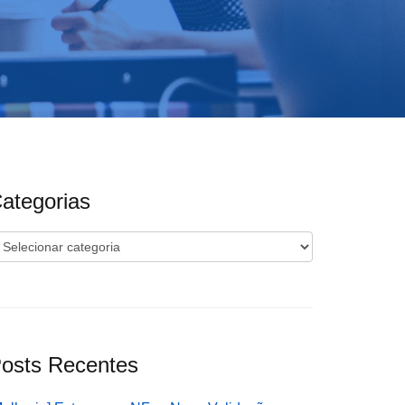
ategorias
ategorias
osts Recentes