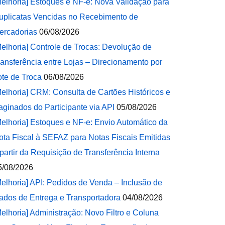
Melhoria] Estoques e NF-e: Nova Validação para
uplicatas Vencidas no Recebimento de
ercadorias
06/08/2026
Melhoria] Controle de Trocas: Devolução de
ransferência entre Lojas – Direcionamento por
ote de Troca
06/08/2026
Melhoria] CRM: Consulta de Cartões Históricos e
aginados do Participante via API
05/08/2026
Melhoria] Estoques e NF-e: Envio Automático da
ota Fiscal à SEFAZ para Notas Fiscais Emitidas
 partir da Requisição de Transferência Interna
5/08/2026
Melhoria] API: Pedidos de Venda – Inclusão de
ados de Entrega e Transportadora
04/08/2026
Melhoria] Administração: Novo Filtro e Coluna