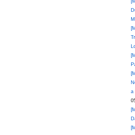
[
D
M
[
T
L
[
P
[
N
a
0
[
D
[