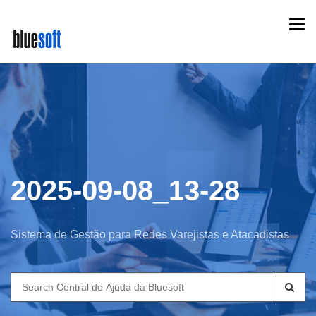
Skip
Togg
to
navi
main
content
2025-09-08_13-28
Sistema de Gestão para Redes Varejistas e Atacadistas
Search
for: