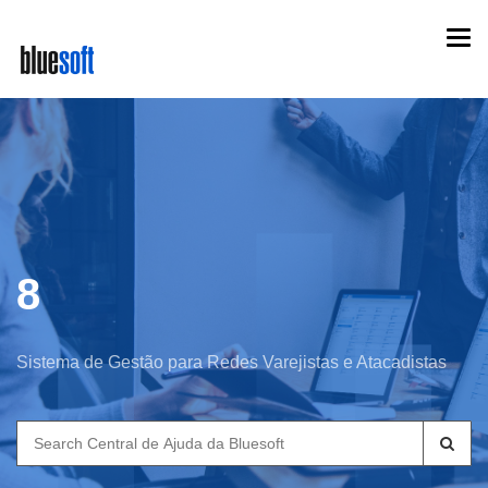
Skip
Togg
to
navi
main
content
8
Sistema de Gestão para Redes Varejistas e Atacadistas
Search
for: