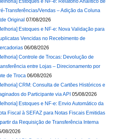
Melhoria] Estoques e NF-e: Relatório Analítico de
ré-Transferências/Vendas – Adição da Coluna
tde Original
07/08/2026
Melhoria] Estoques e NF-e: Nova Validação para
uplicatas Vencidas no Recebimento de
ercadorias
06/08/2026
Melhoria] Controle de Trocas: Devolução de
ransferência entre Lojas – Direcionamento por
ote de Troca
06/08/2026
Melhoria] CRM: Consulta de Cartões Históricos e
aginados do Participante via API
05/08/2026
Melhoria] Estoques e NF-e: Envio Automático da
ota Fiscal à SEFAZ para Notas Fiscais Emitidas
 partir da Requisição de Transferência Interna
5/08/2026