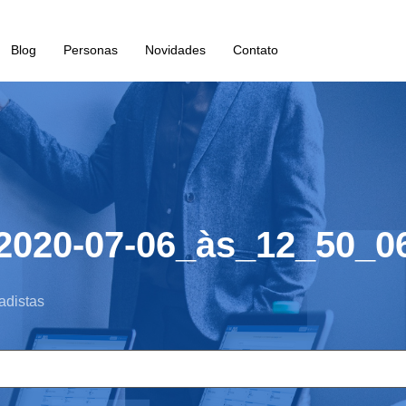
Blog
Personas
Novidades
Contato
2020-07-06_às_12_50_0
adistas