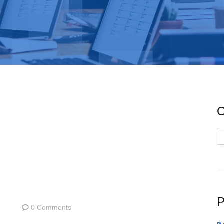
C
C
P
0 Comments