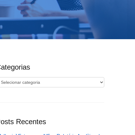
ategorias
ategorias
osts Recentes