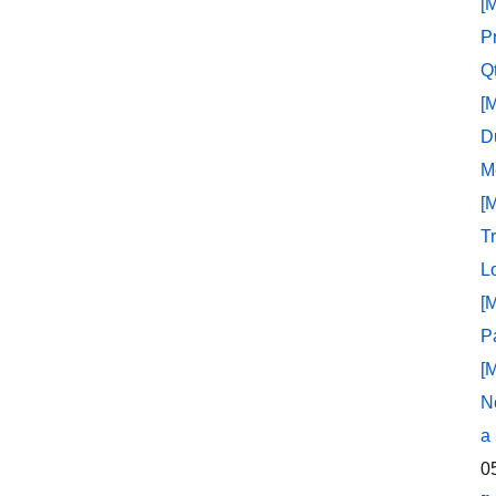
[
P
Q
[
D
M
[
T
L
[
P
[
N
a
0