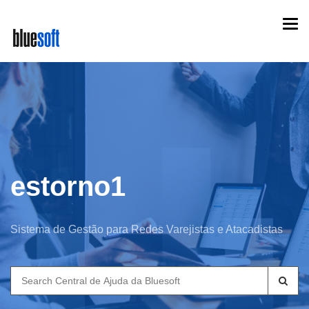
Skip
Togg
to
navi
main
content
estorno1
Sistema de Gestão para Redes Varejistas e Atacadistas
Search
for: