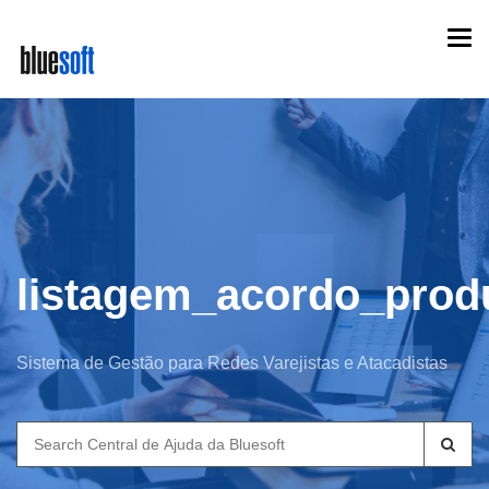
Skip
Togg
to
navi
main
content
listagem_acordo_prod
Sistema de Gestão para Redes Varejistas e Atacadistas
Search
for: