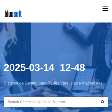
Skip
Togg
to
navi
main
content
2025-03-14_12-48
Sistema de Gestão para Redes Varejistas e Atacadistas
Search
for: