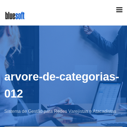
Skip
Togg
to
navi
main
content
arvore-de-categorias-
012
Sistema de Gestão para Redes Varejistas e Atacadistas