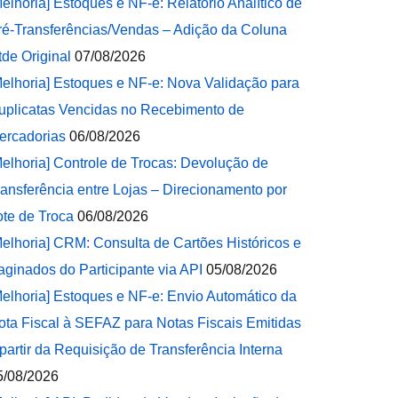
Melhoria] Estoques e NF-e: Relatório Analítico de
ré-Transferências/Vendas – Adição da Coluna
tde Original
07/08/2026
Melhoria] Estoques e NF-e: Nova Validação para
uplicatas Vencidas no Recebimento de
ercadorias
06/08/2026
Melhoria] Controle de Trocas: Devolução de
ransferência entre Lojas – Direcionamento por
ote de Troca
06/08/2026
Melhoria] CRM: Consulta de Cartões Históricos e
aginados do Participante via API
05/08/2026
Melhoria] Estoques e NF-e: Envio Automático da
ota Fiscal à SEFAZ para Notas Fiscais Emitidas
 partir da Requisição de Transferência Interna
5/08/2026