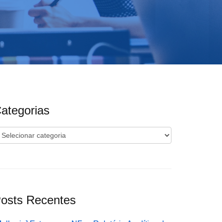
ategorias
ategorias
osts Recentes