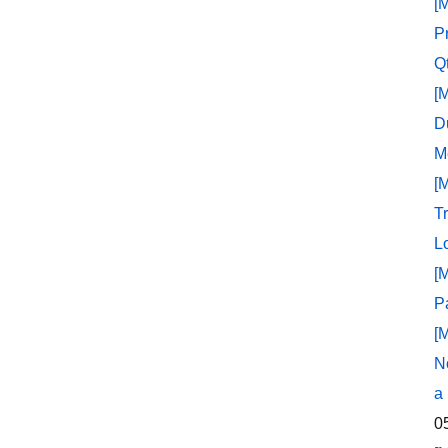
[
P
Q
[
D
M
[
T
L
[
P
[
N
a
0