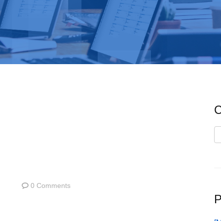
C
C
0 Comments
P