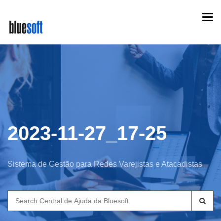
Skip
Togg
to
navi
main
content
2023-11-27_17-25
Sistema de Gestão para Redes Varejistas e Atacadistas
Search
for: