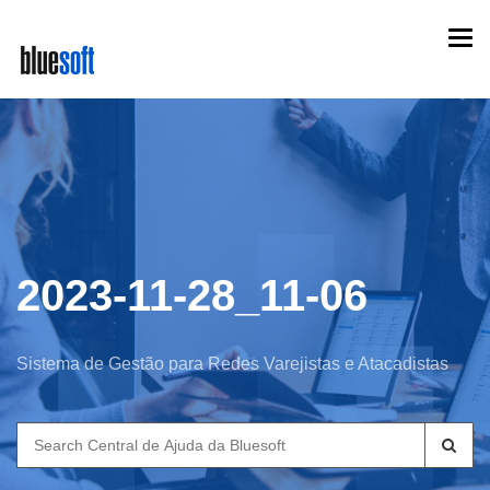
Skip
Togg
to
navi
main
content
2023-11-28_11-06
Sistema de Gestão para Redes Varejistas e Atacadistas
Search
for: