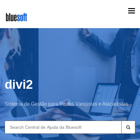
Skip
Togg
to
navi
main
content
divi2
Sistema de Gestão para Redes Varejistas e Atacadistas
Search
for: