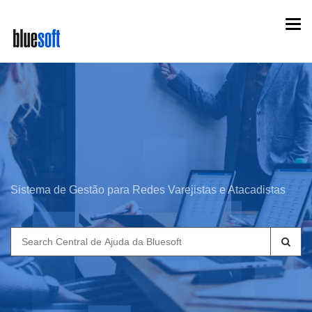
Skip
Togg
to
navi
main
content
Sistema de Gestão para Redes Varejistas e Atacadistas
Search
for: